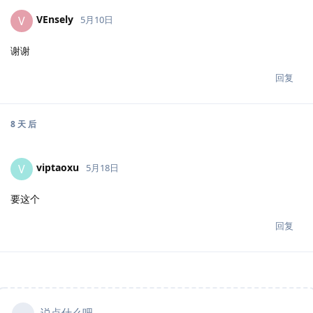
VEnsely
V
5月10日
谢谢
回复
8 天
后
viptaoxu
V
5月18日
要这个
回复
说点什么吧...