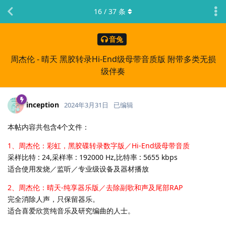
16
/
37
条
音兔
周杰伦 - 晴天 黑胶转录Hi-End级母带音质版 附带多类无损
级伴奏
inception
2024年3月31日
已编辑
本帖内容共包含4个文件：
1、周杰伦：彩虹，黑胶碟转录数字版／Hi-End级母带音质
采样比特 : 24,采样率 : 192000 Hz,比特率 : 5655 kbps
适合使用发烧／监听／专业级设备及器材播放
2、周杰伦：晴天-纯享器乐版／去除副歌和声及尾部RAP
完全消除人声，只保留器乐。
适合喜爱欣赏纯音乐及研究编曲的人士。