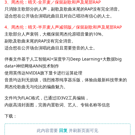
3、周杰伦：晴天-全开麦／保留副歌和声及尾部RAP
只消除主歌部分的人声，副歌及歌曲末尾的RAP没有完全消音。
适合想在公开场合演唱此曲目且对自己唱功有信心的人士。
4、周杰伦：晴天-半开麦人声减弱版／保留副歌和声及尾部RAP
主歌部分人声衰弱，大概保留周杰伦原唱音量的10%。
副歌及歌曲末尾的RAP没有完全消音。
适合想在公开场合演唱此曲目且需要垫音的人士。
伴奏文件基于人工智能AI+深度学习Deep Learning+大数据big
data+神经网络ANN技术制作
使用英伟达NVIDIA旗下显卡进行运算处理
音质均达到无损级，强烈推荐纯享器乐版，体验由最新科技带来的
周杰伦歌曲无与伦比的编曲魅力。
文件均为FLAC格式，已通过ID3V2工具编辑，
内嵌高清封面图，完善内置歌词、艺人、专辑名称等信息
下载：
此内容需要
回复
并刷新页面可见