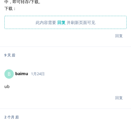
中，即可转存/下载。
下载：
此内容需要
回复
并刷新页面可见
回复
9 天
后
baimu
B
1月24日
ub
回复
2 个月
后