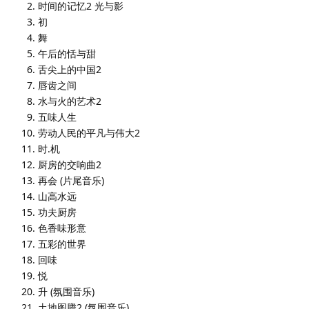
时间的记忆2 光与影
初
舞
午后的恬与甜
舌尖上的中国2
唇齿之间
水与火的艺术2
五味人生
劳动人民的平凡与伟大2
时.机
厨房的交响曲2
再会 (片尾音乐)
山高水远
功夫厨房
色香味形意
五彩的世界
回味
悦
升 (氛围音乐)
土地图腾2 (氛围音乐)