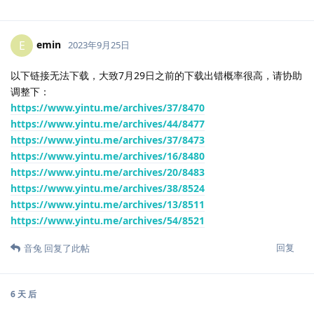
emin
E
2023年9月25日
以下链接无法下载，大致7月29日之前的下载出错概率很高，请协助
调整下：
https://www.yintu.me/archives/37/8470
https://www.yintu.me/archives/44/8477
https://www.yintu.me/archives/37/8473
https://www.yintu.me/archives/16/8480
https://www.yintu.me/archives/20/8483
https://www.yintu.me/archives/38/8524
https://www.yintu.me/archives/13/8511
https://www.yintu.me/archives/54/8521
回复
音兔
回复了此帖
6 天
后