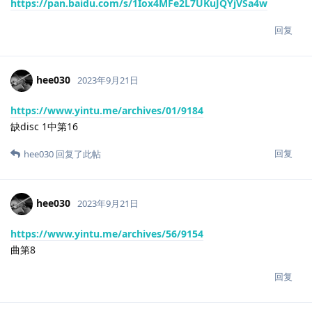
https://pan.baidu.com/s/1Iox4MFe2L7UKuJQYjVSa4w
回复
hee030
2023年9月21日
https://www.yintu.me/archives/01/9184
缺disc 1中第16
回复
hee030
回复了此帖
hee030
2023年9月21日
https://www.yintu.me/archives/56/9154
曲第8
回复