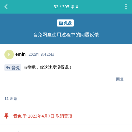
52
/
395
条
兔盘
音兔网盘使用过程中的问题反馈
emin
E
2023年3月26日
点赞哦，你这速度没得说！
音兔
回复
12 天
后
音兔
于
2023年4月7日
取消置顶