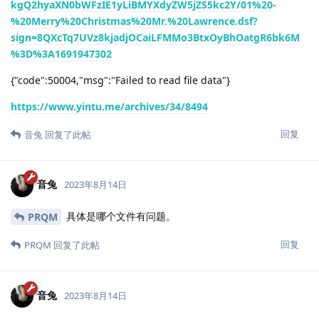
kgQ2hyaXN0bWFzIE1yLiBMYXdyZW5jZS5kc2Y/01%20-
%20Merry%20Christmas%20Mr.%20Lawrence.dsf?
sign=8QXcTq7UVz8kjadjOCaiLFMMo3BtxOyBhOatgR6bk6M
%3D%3A1691947302
{"code":50004,"msg":"Failed to read file data"}
https://www.yintu.me/archives/34/8494
回复
音兔
回复了此帖
音兔
2023年8月14日
具体是哪个文件有问题。
PRQM
回复
PRQM
回复了此帖
音兔
2023年8月14日