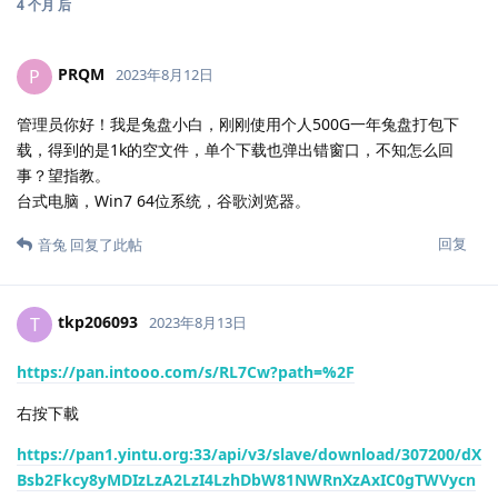
4 个月
后
PRQM
P
2023年8月12日
管理员你好！我是兔盘小白，刚刚使用个人500G一年兔盘打包下
载，得到的是1k的空文件，单个下载也弹出错窗口，不知怎么回
事？望指教。
台式电脑，Win7 64位系统，谷歌浏览器。
回复
音兔
回复了此帖
tkp206093
T
2023年8月13日
https://pan.intooo.com/s/RL7Cw?path=%2F
右按下載
https://pan1.yintu.org:33/api/v3/slave/download/307200/dX
Bsb2Fkcy8yMDIzLzA2LzI4LzhDbW81NWRnXzAxIC0gTWVycn