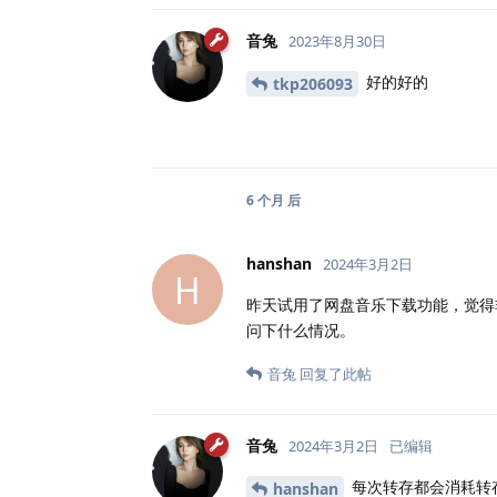
音兔
2023年8月30日
好的好的
tkp206093
6 个月
后
hanshan
2024年3月2日
H
昨天试用了网盘音乐下载功能，觉得
问下什么情况。
音兔
回复了此帖
音兔
2024年3月2日
已编辑
每次转存都会消耗转
hanshan