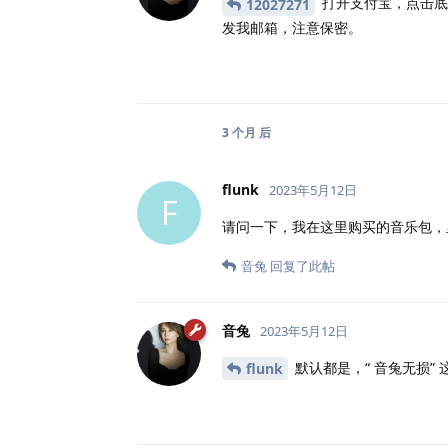
打开支付宝，点击底
12027271
发我邮箱，注意保密。
3 个月
后
flunk
2023年5月12日
F
请问一下，我在这里购买的音乐包，
音兔
回复了此帖
音兔
2023年5月12日
默认都是，“ 音兔无损”
flunk