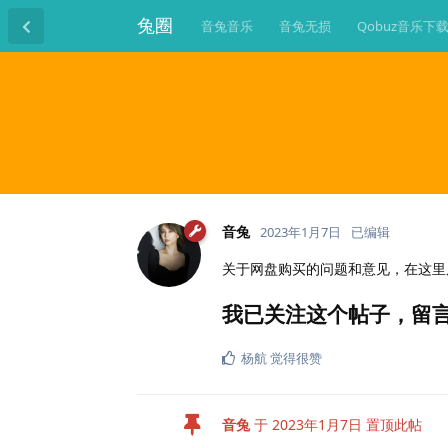
兔圈
音兔音乐
音兔无损
Qobuz音乐下
音兔
2023年1月7日
已编辑
关于网盘购买的问题和意见，在这里
我已关注这个帖子，留
杨航
觉得很赞
音兔
于
2023年1月7日
置顶此帖