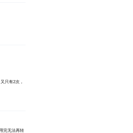
回复
又只有2次，
回复
用完无法再转