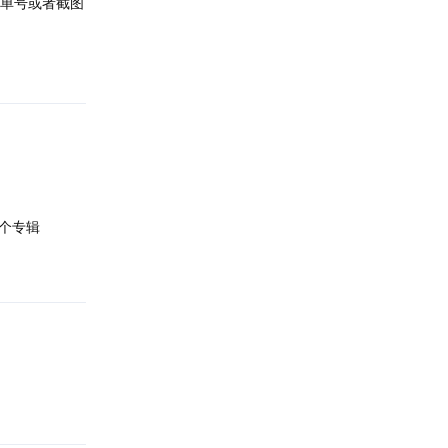
单号或者截图
回复
个专辑
回复
回复